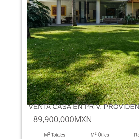
VENTA CASA EN PRIV. PROVIDE
89,900,000MXN
2
2
M
Totales
M
Útiles
R