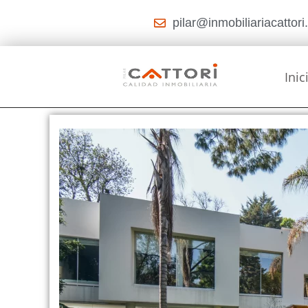
pilar@inmobiliariacattor
Inic