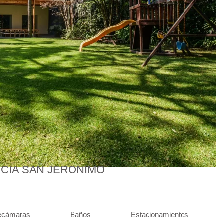
NCIA SAN JERONIMO
ecámaras
Baños
Estacionamientos