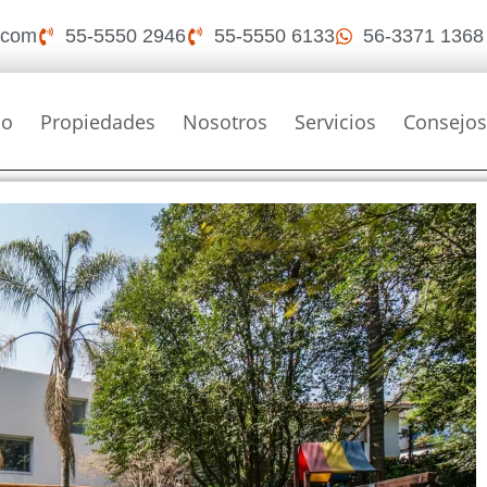
i.com
55-5550 2946
55-5550 6133
56-3371 1368
io
Propiedades
Nosotros
Servicios
Consejo