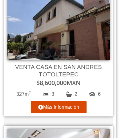
VENTA CASA EN SAN ANDRES
TOTOLTEPEC
$
8,600,000
MXN
2
327m
3
2
6
Más Información