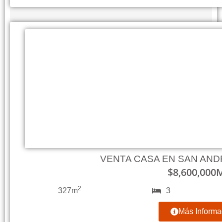
VENTA CASA EN SAN AN
$
8,600,000
2
327m
3
Más Informa