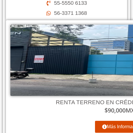
55-5550 6133
56-3371 1368
RENTA TERRENO EN CRÉD
$
90,000
M
Más Informa