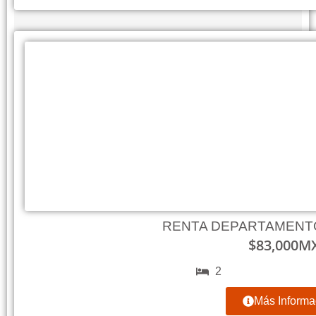
RENTA DEPARTAMENT
$
83,000
M
2
Más Informa