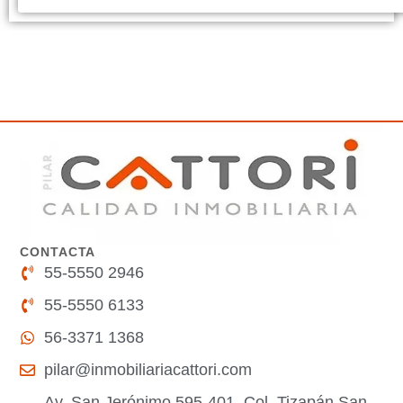
CONTACTA
55-5550 2946
55-5550 6133
56-3371 1368
pilar@inmobiliariacattori.com
Av. San Jerónimo 595-401, Col. Tizapán San