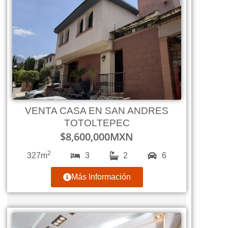
VENTA CASA EN SAN ANDRES
TOTOLTEPEC
$
8,600,000
MXN
2
327m
3
2
6
Más Información