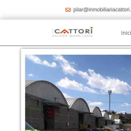
pilar@inmobiliariacattor
Inic