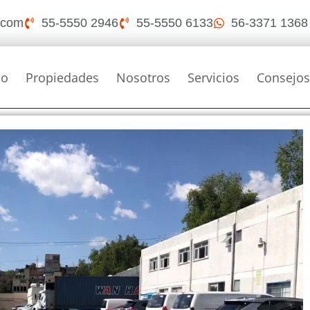
i.com
55-5550 2946
55-5550 6133
56-3371 1368
io
Propiedades
Nosotros
Servicios
Consejo