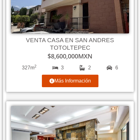
VENTA CASA EN SAN ANDRES
TOTOLTEPEC
$
8,600,000
MXN
2
327m
3
2
6
Más Información