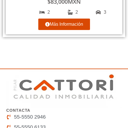
$
83,000
MXN
2
2
3
Más Información
CONTACTA
55-5550 2946
55-5550 6133