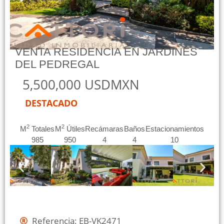
VENTA RESIDENCIA EN JARDINES
DEL PEDREGAL
5,500,000 USDMXN
DESTACADO
2
2
M
Totales
M
Útiles
Recámaras
Baños
Estacionamientos
985
950
4
4
10
Referencia: EB-VK2471