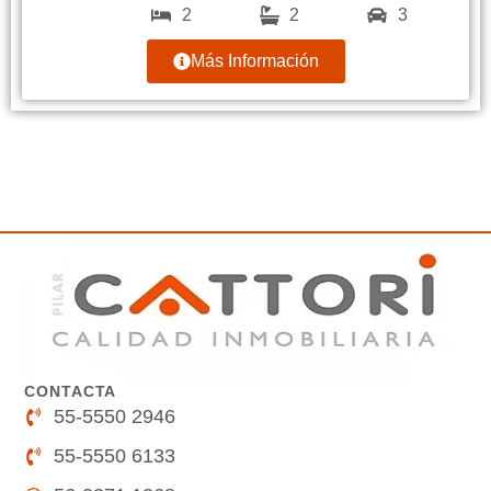
2
2
3
Más Información
CONTACTA
55-5550 2946
55-5550 6133