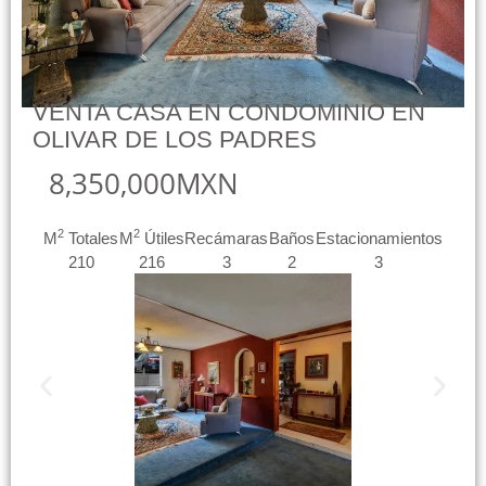
VENTA CASA EN CONDOMINIO EN
OLIVAR DE LOS PADRES
8,350,000MXN
2
2
M
Totales
M
Útiles
Recámaras
Baños
Estacionamientos
210
216
3
2
3