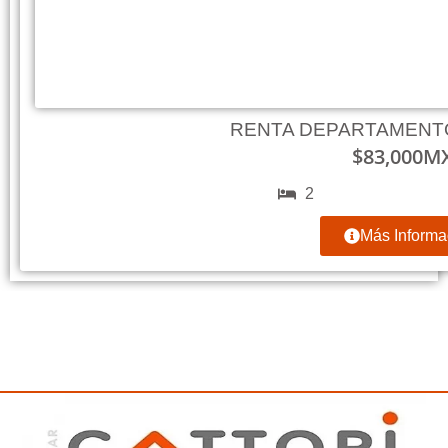
RENTA DEPARTAMENT
$
83,000
M
2
Más Informa