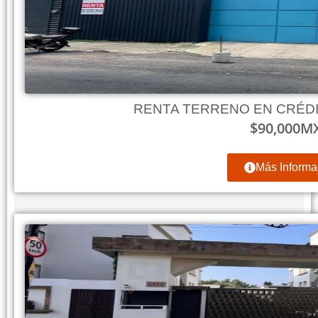
RENTA TERRENO EN CRÉD
$
90,000
M
Más Informa