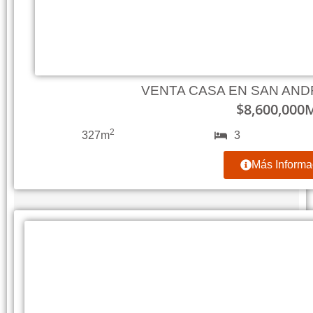
VENTA CASA EN SAN AN
$
8,600,000
2
327m
3
Más Informa