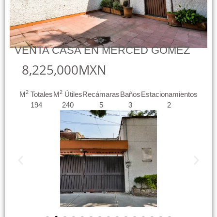
VENTA CASA EN MERCED GÓMEZ
8,225,000MXN
2
2
M
Totales
M
Útiles
Recámaras
Baños
Estacionamientos
194
240
5
3
2