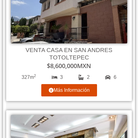
VENTA CASA EN SAN ANDRES
TOTOLTEPEC
$
8,600,000
MXN
2
327m
3
2
6
Más Información