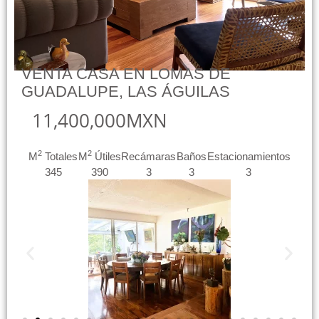
VENTA CASA EN LOMAS DE
GUADALUPE, LAS ÁGUILAS
11,400,000MXN
2
2
M
Totales
M
Útiles
Recámaras
Baños
Estacionamientos
345
390
3
3
3