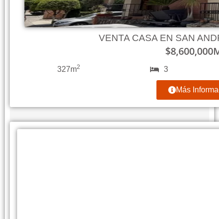
VENTA CASA EN SAN AN
$
8,600,000
2
327m
3
Más Informa