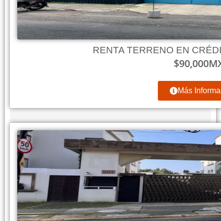
RENTA TERRENO EN CRÉD
$
90,000
M
Más Informa