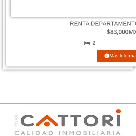
RENTA DEPARTAMENT
$
83,000
M
2
Más Informa