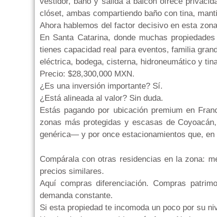
vestidor, baño y salida a balcón ofrece privacid
clóset, ambas compartiendo baño con tina, mant
Ahora hablemos del factor decisivo en esta zona
En Santa Catarina, donde muchas propiedades 
tienes capacidad real para eventos, familia gran
eléctrica, bodega, cisterna, hidroneumático y ti
Precio: $28,300,000 MXN.
¿Es una inversión importante? Sí.
¿Está alineada al valor? Sin duda.
Estás pagando por ubicación premium en Fran
zonas más protegidas y escasas de Coyoacán, 
genérica— y por once estacionamientos que, en e
Compárala con otras residencias en la zona: 
precios similares.
Aquí compras diferenciación. Compras patrimo
demanda constante.
Si esta propiedad te incomoda un poco por su nive