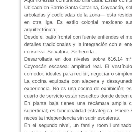
Aquí no estás comprando una casa. Estás compr
Ubicada en Barrio Santa Catarina, Coyoacán, s
arboladas y codiciadas de la zona— esta reside
en otra liga. Es estilo colonial mexicano a
arquitectónica.
Desde el patio frontal con fuente entiendes el me
detalles tradicionales y la integración con el e
conserva. Se valora. Se hereda.
Desarrollada en dos niveles sobre 616.14 m² 
Coyoacán escasea: amplitud real. El vestíbul
comedor, ideales para recibir, negociar o simpleme
La cocina equipada con alacena y desayunador
experiencia. No es una cocina de exhibición; es 
cuarto de servicio están resueltos donde deben est
En planta baja tienes una recámara amplia c
superficial; es funcionalidad estratégica. Puede 
necesita independencia sin subir escaleras.
En el segundo nivel, un family room iluminado