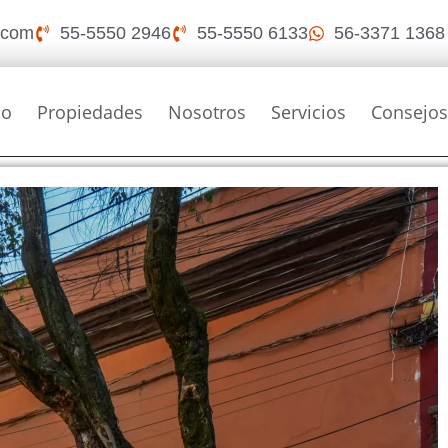
i.com
55-5550 2946
55-5550 6133
56-3371 1368
io
Propiedades
Nosotros
Servicios
Consejo