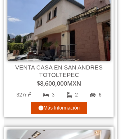
VENTA CASA EN SAN ANDRES
TOTOLTEPEC
$
8,600,000
MXN
2
327m
3
2
6
Más Información