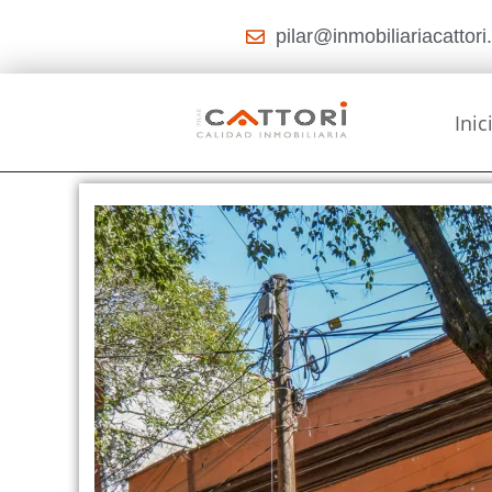
pilar@inmobiliariacattor
Inic