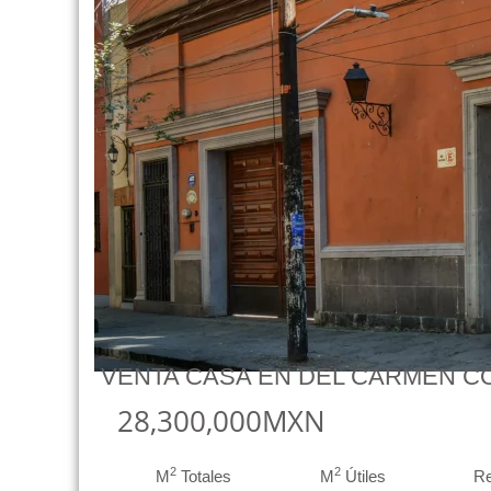
VENTA CASA EN DEL CARMEN 
28,300,000MXN
2
2
M
Totales
M
Útiles
R