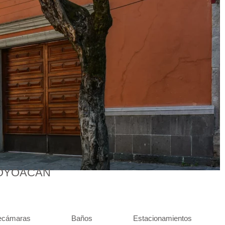
COYOACAN
ecámaras
Baños
Estacionamientos