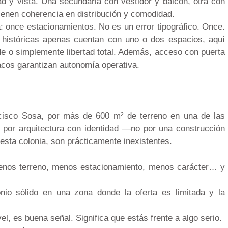
ad y vista. Una secundaria con vestidor y balcón, otra con
ienen coherencia en distribución y comodidad.
: once estacionamientos. No es un error tipográfico. Once.
históricas apenas cuentan con uno o dos espacios, aquí
de o simplemente libertad total. Además, acceso con puerta
nacos garantizan autonomía operativa.
cisco Sosa, por más de 600 m² de terreno en una de las
por arquitectura con identidad —no por una construcción
sta colonia, son prácticamente inexistentes.
menos terreno, menos estacionamiento, menos carácter… y
nio sólido en una zona donde la oferta es limitada y la
l, es buena señal. Significa que estás frente a algo serio.