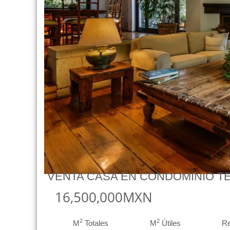
VENTA CASA EN CONDOMINIO T
16,500,000MXN
2
2
M
Totales
M
Útiles
R