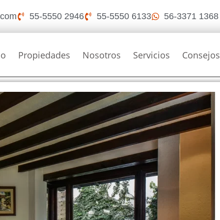
i.com
55-5550 2946
55-5550 6133
56-3371 1368
io
Propiedades
Nosotros
Servicios
Consejo