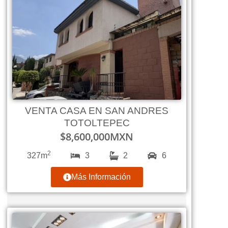
VENTA CASA EN SAN ANDRES
TOTOLTEPEC
$
8,600,000
MXN
2
327m
3
2
6
Más Información