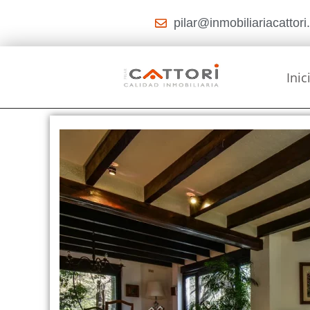
pilar@inmobiliariacattor
Inic