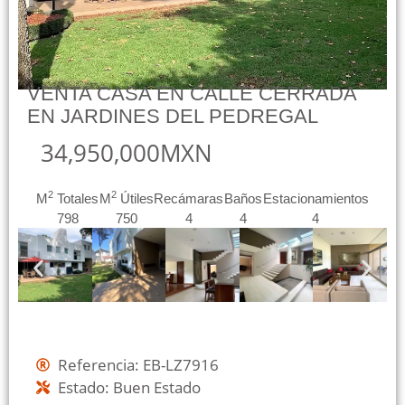
VENTA CASA EN CALLE CERRADA
EN JARDINES DEL PEDREGAL
34,950,000MXN
2
2
M
Totales
M
Útiles
Recámaras
Baños
Estacionamientos
798
750
4
4
4
Referencia: EB-LZ7916
Estado: Buen Estado