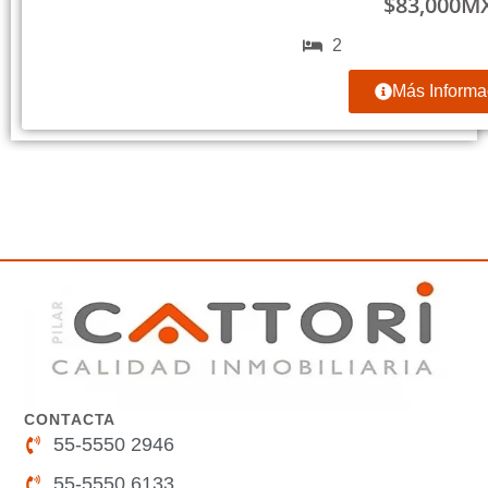
$
83,000
M
2
Más Informa
CONTACTA
55-5550 2946
55-5550 6133