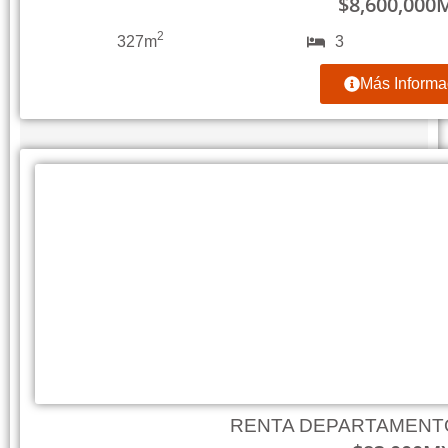
$
8,600,000
2
327m
3
Más Informa
RENTA DEPARTAMENT