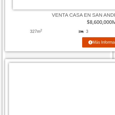
VENTA CASA EN SAN AN
$
8,600,000
2
327m
3
Más Informa