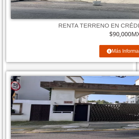
RENTA TERRENO EN CRÉD
$
90,000
M
Más Informa