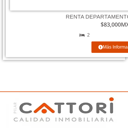
RENTA DEPARTAMENT
$
83,000
M
2
Más Informa