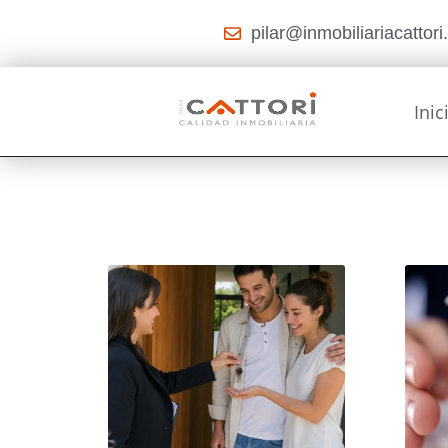
pilar@inmobiliariacattor
Inic