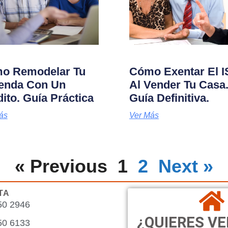
o Remodelar Tu
Cómo Exentar El 
ienda Con Un
Al Vender Tu Casa.
ito. Guía Práctica
Guía Definitiva.
ás
Ver Más
« Previous
1
2
Next »
TA
50 2946
¿QUIERES V
50 6133