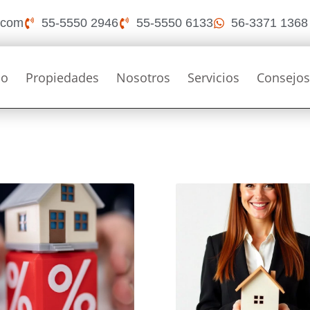
i.com
55-5550 2946
55-5550 6133
56-3371 1368
io
Propiedades
Nosotros
Servicios
Consejo