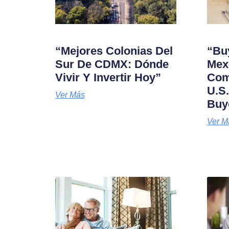
“Mejores Colonias Del
“Buy
Sur De CDMX: Dónde
Mexi
Vivir Y Invertir Hoy”
Com
U.S
Ver Más
Buy
Ver M