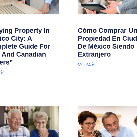
ing Property In
Cómo Comprar U
co City: A
Propiedad En Ciu
plete Guide For
De México Siendo
. And Canadian
Extranjero
ers”
Ver Más
ás