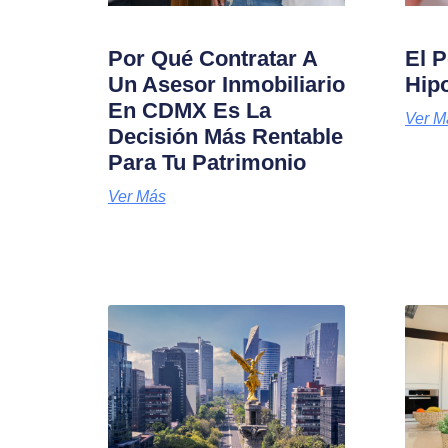
Por Qué Contratar A
El P
Un Asesor Inmobiliario
Hip
En CDMX Es La
Ver M
Decisión Más Rentable
Para Tu Patrimonio
Ver Más